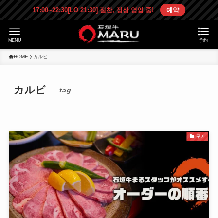
17:00~22:30[LO 21:30] 절찬, 정상 영업 중!
예약
MENU
予約
HOME
カルビ
カルビ
– tag –
구이