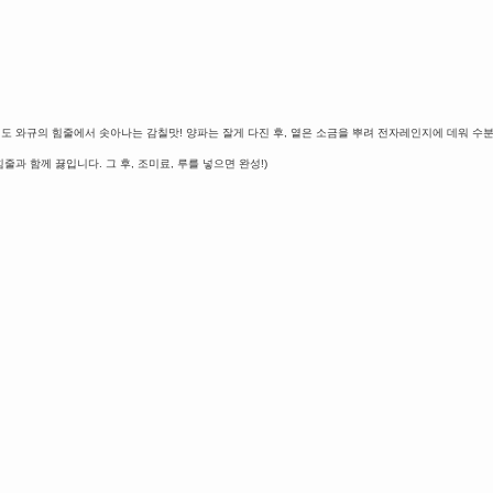
 해도 와규의 힘줄에서 솟아나는 감칠맛! 양파는 잘게 다진 후, 옅은 소금을 뿌려 전자레인지에 데워 수
힘줄과 함께 끓입니다. 그 후, 조미료, 루를 넣으면 완성!)