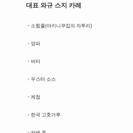
대표 와규 스지 카레
・소힘줄(야키니쿠집의 자투리)
・양파
・버터
・우스터 소스
・케첩
・한국 고춧가루
・카레 루