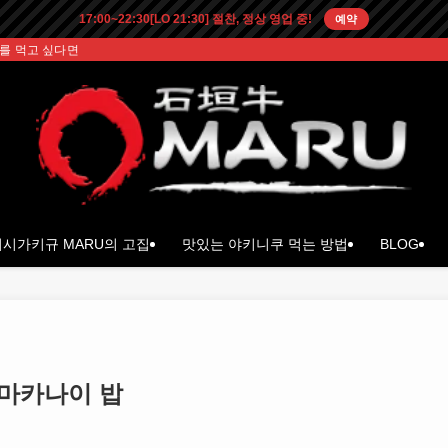
17:00~22:30[LO 21:30] 절찬, 정상 영업 중!
예약
를 먹고 싶다면
시가키규 MARU의 고집
맛있는 야키니쿠 먹는 방법
BLOG
 마카나이 밥