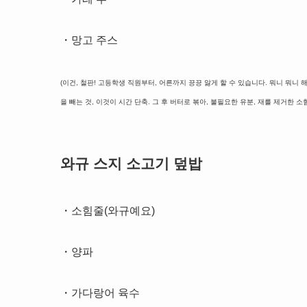
・망고 주스
(이건, 철판! 고등학생 직원부터, 어른까지 끙끙 앓게 할 수 있습니다. 뭐니 뭐니
을 빼는 것, 이것이 시간 단축. 그 후 버터로 볶아, 불필요한 유분, 재를 제거한 소
와규 스지 소고기 덮밥
・소힘줄(와규예요)
・양파
・가다랑어 육수